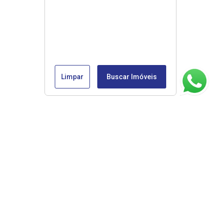
Limpar
Buscar Imóveis
ágina inicial
RECI: 45853-J