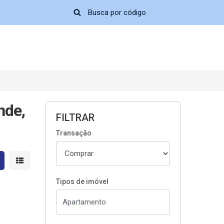
nde,
FILTRAR
Transação
strar resultados em grade
Mostrar resultados em lista
Tipos de imóvel