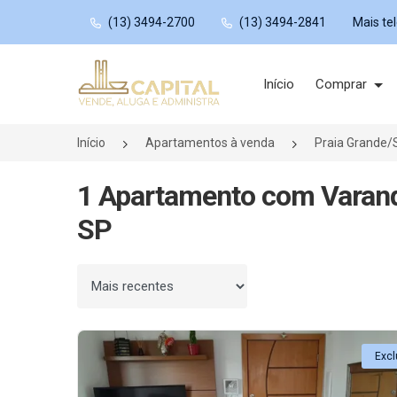
(13) 3494-2700
(13) 3494-2841
Mais te
Página inicial
Início
Comprar
Início
Apartamentos à venda
Praia Grande/
1 Apartamento com Varand
SP
Ordenar por
Excl