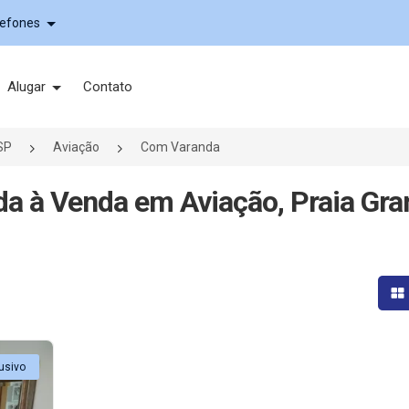
lefones
Alugar
Contato
SP
Aviação
Com Varanda
a à Venda em Aviação, Praia Gra
Mo
usivo