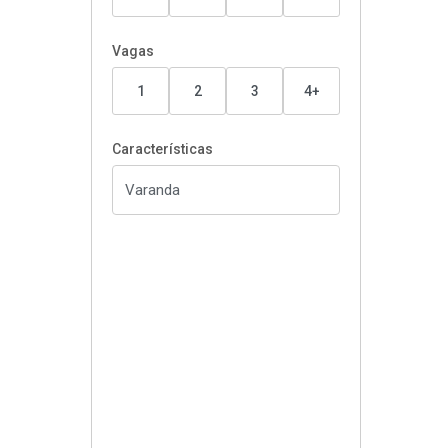
Vagas
1
2
3
4+
Características