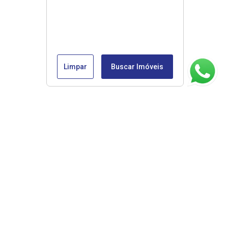
Limpar
Buscar Imóveis
ágina inicial
RECI: 45853-J