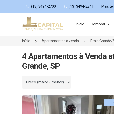
(13) 3494-2700
(13) 3494-2841
Mais te
Página inicial
Início
Comprar
Início
Apartamentos à venda
Praia Grande/
4 Apartamentos à Venda até
Grande, SP
Ordenar por
Excl