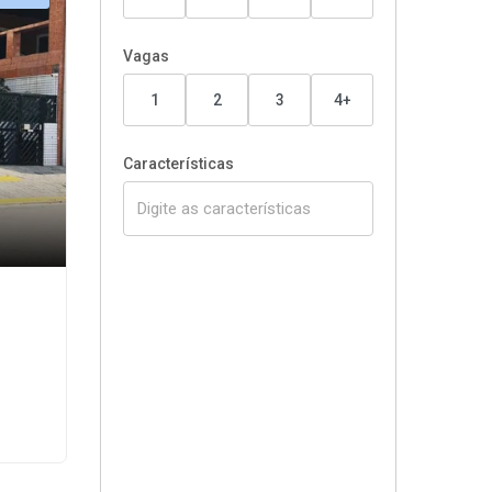
Vagas
1
2
3
4+
Características