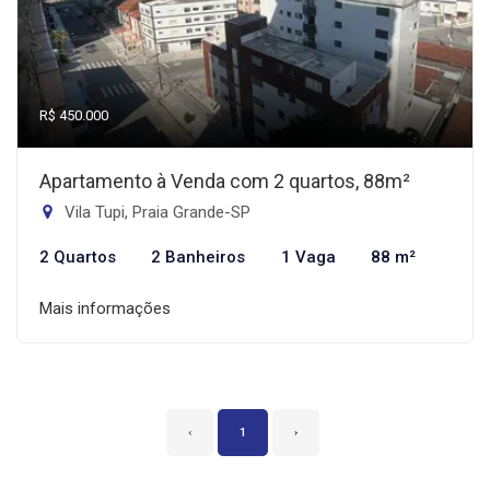
R$ 450.000
Apartamento à Venda com 2 quartos, 88m²
Vila Tupi, Praia Grande-SP
2 Quartos
2 Banheiros
1 Vaga
88 m²
Mais informações
‹
1
›