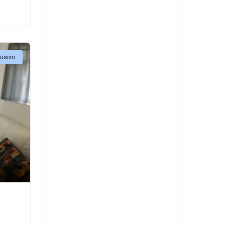
lusivo
²