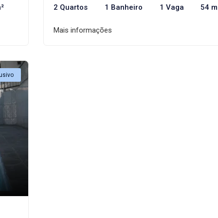
²
2 Quartos
1 Banheiro
1 Vaga
54 m
Mais informações
usivo