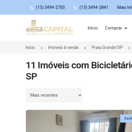
(13) 3494-2700
(13) 3494-2841
Mais te
Página inicial
Início
Comprar
Início
Imóveis à venda
Praia Grande/SP
11 Imóveis com Bicicletári
SP
Ordenar por
Excl