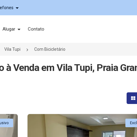
lefones
Alugar
Contato
Vila Tupi
Com Bicicletário
o à Venda em Vila Tupi, Praia Gra
Mo
usivo
Exc