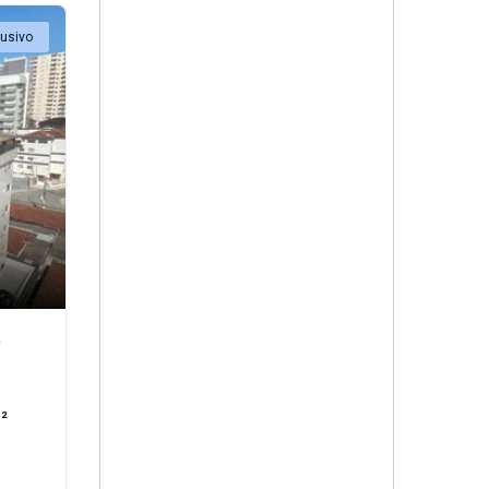
lusivo
²
²