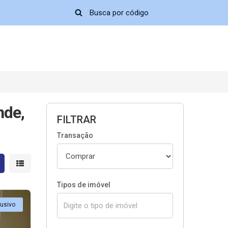
nde,
FILTRAR
Transação
strar resultados em grade
Mostrar resultados em lista
Tipos de imóvel
lusivo