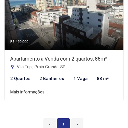
R$ 450.000
Apartamento à Venda com 2 quartos, 88m²
Vila Tupi, Praia Grande-SP
2 Quartos
2 Banheiros
1 Vaga
88 m²
Mais informações
‹
1
›