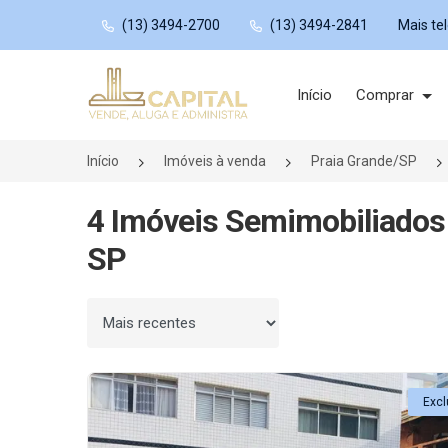
(13) 3494-2700
(13) 3494-2841
Mais te
Página inicial
Início
Comprar
Início
Imóveis à venda
Praia Grande/SP
4 Imóveis Semimobiliados 
SP
Ordenar por
Excl