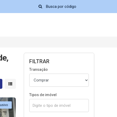
de,
FILTRAR
Transação
strar resultados em grade
Mostrar resultados em lista
Tipos de imóvel
lusivo