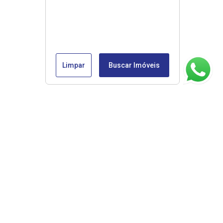
Limpar
Buscar Imóveis
ágina inicial
RECI: 45853-J