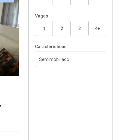
Vagas
1
2
3
4+
Características
²
²