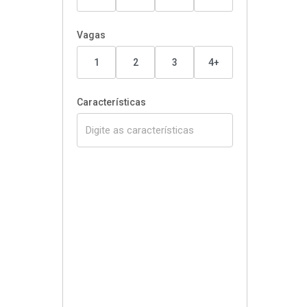
Vagas
1
2
3
4+
Características