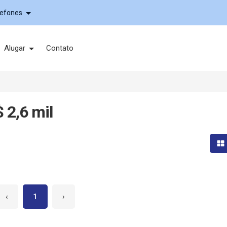
lefones
Alugar
Contato
 2,6 mil
Mo
‹
1
›