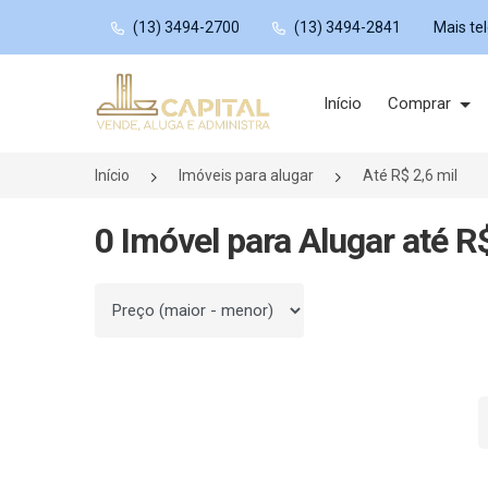
(13) 3494-2700
(13) 3494-2841
Mais te
Página inicial
Início
Comprar
Início
Imóveis para alugar
Até R$ 2,6 mil
0 Imóvel para Alugar até R$
Ordenar por