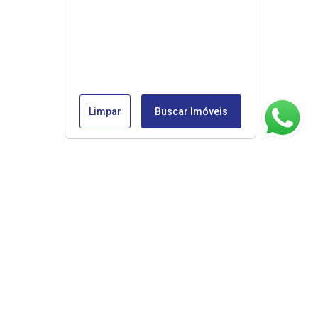
Limpar
Buscar Imóveis
ágina inicial
RECI: 45853-J